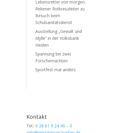
Lebensretter von morgen:
Rekener Rotkreuzleiter zu
Besuch beim
Schulsanitätsdienst
Ausstellung „Gewalt und
Idylle“ in der Volksbank
Heiden
Spannung bei zwei
Forschernächten
Sportfest mal anders
Kontakt
Tel.:
0 28 61 9 24 40 – 0
info@remigianum.borken.de