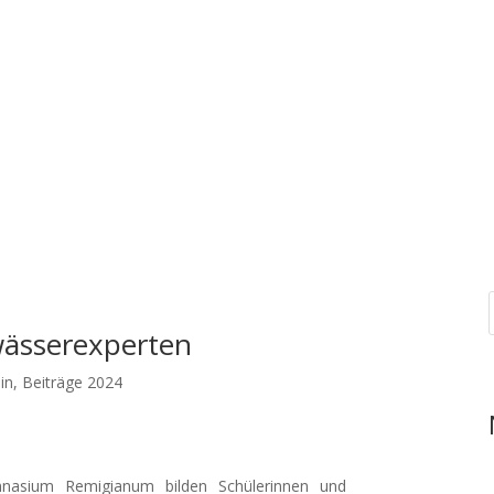
nsere Schule
Menschen
Unterricht
Angebote & Kon
ässerexperten
in
,
Beiträge 2024
mnasium Remigianum bilden Schülerinnen und