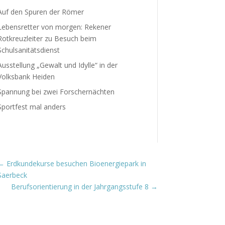
Auf den Spuren der Römer
Lebensretter von morgen: Rekener
Rotkreuzleiter zu Besuch beim
Schulsanitätsdienst
Ausstellung „Gewalt und Idylle“ in der
Volksbank Heiden
Spannung bei zwei Forschernächten
Sportfest mal anders
←
Erdkundekurse besuchen Bioenergiepark in
Saerbeck
Berufsorientierung in der Jahrgangsstufe 8
→