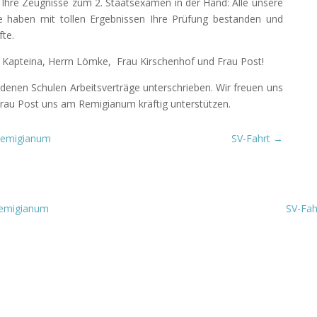
ch Ihre Zeugnisse zum 2. Staatsexamen in der Hand: Alle unsere
e haben mit tollen Ergebnissen Ihre Prüfung bestanden und
fte.
rn Kapteina, Herrn Lömke,
Frau Kirschenhof und Frau Post!
iedenen Schulen Arbeitsverträge unterschrieben. Wir freuen uns
Frau Post uns am Remigianum kräftig unterstützen.
Remigianum
SV-Fahrt
→
Remigianum
SV-Fah