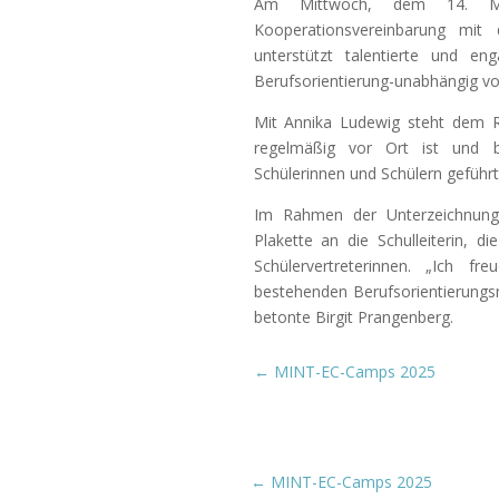
Am Mittwoch, dem 14. Mai
Kooperationsvereinbarung mit
unterstützt talentierte und en
Berufsorientierung-unabhängig von
Mit Annika Ludewig steht dem R
regelmäßig vor Ort ist und be
Schülerinnen und Schülern geführt
Im Rahmen der Unterzeichnung ü
Plakette an die Schulleiterin, d
Schülervertreterinnen. „Ich fr
bestehenden Berufsorientierung
betonte Birgit Prangenberg.
←
MINT-EC-Camps 2025
←
MINT-EC-Camps 2025