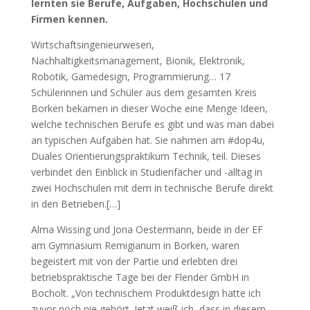
lernten sie Berufe, Aufgaben, Hochschulen und
Firmen kennen.
Wirtschaftsingenieurwesen,
Nachhaltigkeitsmanagement, Bionik, Elektronik,
Robotik, Gamedesign, Programmierung… 17
Schülerinnen und Schüler aus dem gesamten Kreis
Borken bekamen in dieser Woche eine Menge Ideen,
welche technischen Berufe es gibt und was man dabei
an typischen Aufgaben hat. Sie nahmen am #dop4u,
Duales Orientierungspraktikum Technik, teil. Dieses
verbindet den Einblick in Studienfächer und -alltag in
zwei Hochschulen mit dem in technische Berufe direkt
in den Betrieben.[…]
Alma Wissing und Jona Oestermann, beide in der EF
am Gymnasium Remigianum in Borken, waren
begeistert mit von der Partie und erlebten drei
betriebspraktische Tage bei der Flender GmbH in
Bocholt. „Von technischem Produktdesign hatte ich
zuvor noch nie gehört. Jetzt weiß ich, dass in diesem