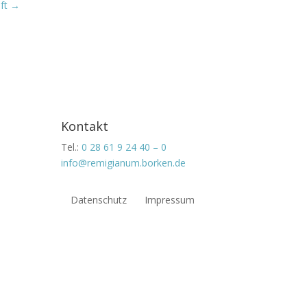
ft
→
Kontakt
Tel.:
0 28 61 9 24 40 – 0
info@remigianum.borken.de
Datenschutz
Impressum