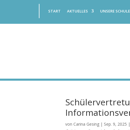
START
AKTUELLES
UNSERE SCHUL
Schülervertret
Informationsver
von
Carina Gesing
|
Sep. 9, 2025