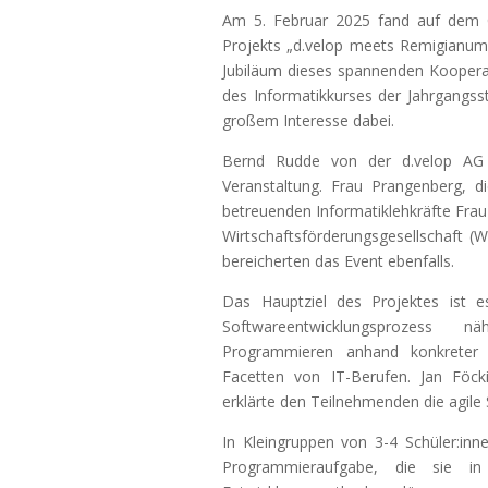
Am 5. Februar 2025 fand auf dem 
Projekts „d.velop meets Remigianum“ 
Jubiläum dieses spannenden Kooperat
des Informatikkurses der Jahrgang
großem Interesse dabei.
Bernd Rudde von der d.velop AG l
Veranstaltung. Frau Prangenberg, 
betreuenden Informatiklehkräfte Frau
Wirtschaftsförderungsgesellschaft (W
bereicherten das Event ebenfalls.
Das Hauptziel des Projektes ist e
Softwareentwicklungsprozess nä
Programmieren anhand konkreter 
Facetten von IT-Berufen. Jan Föck
erklärte den Teilnehmenden die agile
In Kleingruppen von 3-4 Schüler:in
Programmieraufgabe, die sie i