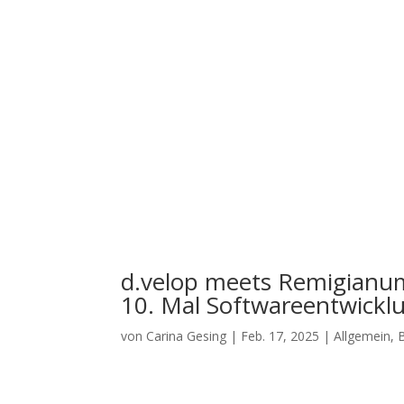
Start
Aktuelles
U
d.velop meets Remigianu
10. Mal Softwareentwickl
von
Carina Gesing
|
Feb. 17, 2025
|
Allgemein
,