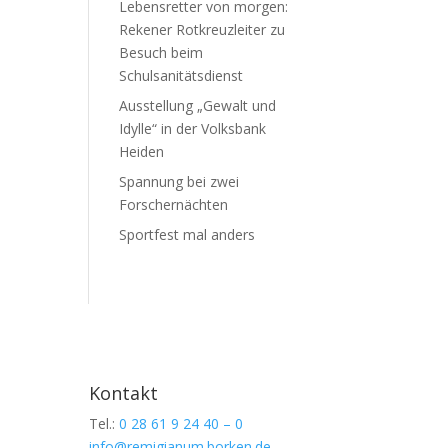
Lebensretter von morgen:
Rekener Rotkreuzleiter zu
Besuch beim
Schulsanitätsdienst
Ausstellung „Gewalt und
Idylle“ in der Volksbank
Heiden
Spannung bei zwei
Forschernächten
Sportfest mal anders
Kontakt
Tel.:
0 28 61 9 24 40 – 0
info@remigianum.borken.de