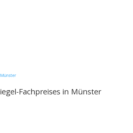
nsere Schule
Menschen
Unterricht
Angebote & Kon
iegel-Fachpreises in Münster